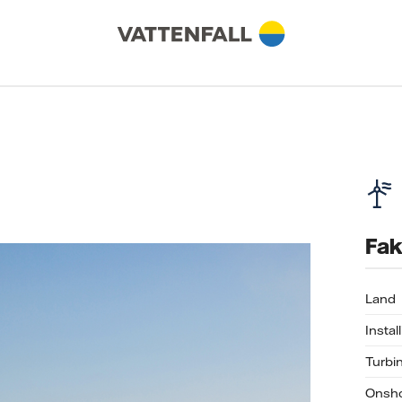
Fak
Land
Instal
Turbi
Onsho