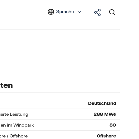
Sprache
ten
Deutschland
lierte Leistung
288
MWe
nen im Windpark
80
re / Offshore
Offshore