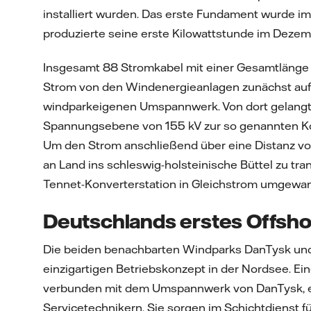
installiert wurden. Das erste Fundament wurde im
produzierte seine erste Kilowattstunde im Dezem
Insgesamt 88 Stromkabel mit einer Gesamtlänge 
Strom von den Windenergieanlagen zunächst a
windparkeigenen Umspannwerk. Von dort gelangt
Spannungsebene von 155 kV zur so genannten Kon
Um den Strom anschließend über eine Distanz von
an Land ins schleswig-holsteinische Büttel zu tra
Tennet-Konverterstation in Gleichstrom umgewan
Deutschlands erstes Offsho
Die beiden benachbarten Windparks DanTysk und
einzigartigen Betriebskonzept in der Nordsee. Ei
verbunden mit dem Umspannwerk von DanTysk, e
Servicetechnikern. Sie sorgen im Schichtdienst 