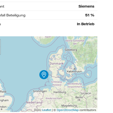
ant
Siemens
fall Beteiligung
51
%
s
In Betrieb
Leaflet
| ©
OpenStreetMap
contributors