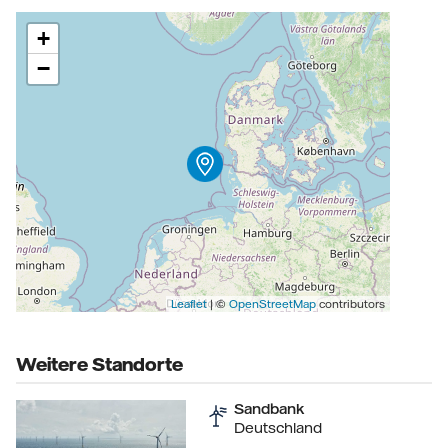
+
−
Leaflet
| ©
OpenStreetMap
contributors
Weitere Standorte
Sandbank
Deutschland