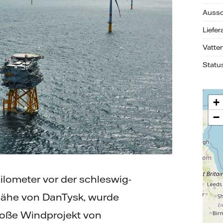
Aussc
Liefer
Vatten
Statu
+
−
lometer vor der schleswig-
 Nähe von DanTysk, wurde
große Windprojekt von