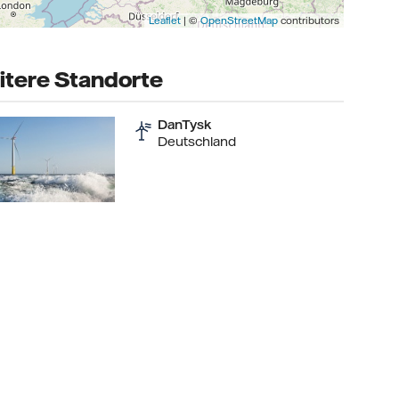
Leaflet
| ©
OpenStreetMap
contributors
tere Standorte
DanTysk
Deutschland