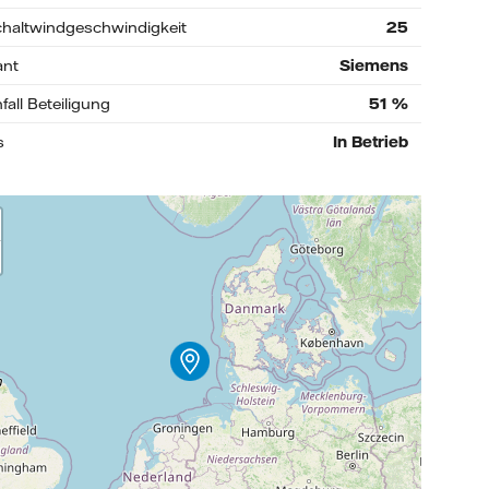
haltwindgeschwindigkeit
25
ant
Siemens
fall Beteiligung
51
%
s
In Betrieb