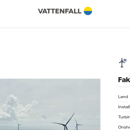
Fak
Land
Instal
Turbi
Onsho