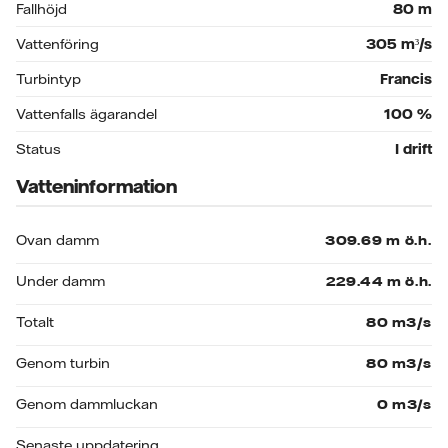
Fallhöjd
80
m
Vattenföring
305
m³/s
Turbintyp
Francis
Vattenfalls ägarandel
100
%
Status
I drift
Vatteninformation
Ovan damm
Under damm
Totalt
Genom turbin
Genom dammluckan
Senaste uppdatering