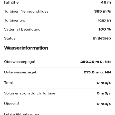
Fallhöhe
46
m
Turbinen Nenndurchfluss
385
m³/s
Turbinentyp
Kaplan
Vattenfall Beteiligung
100
%
Status
In Betrieb
Wasserinformation
Oberwasserpegel
Unterwasserpegel
Total
Volumenstrom durch Turbine
Überlauf
Letzte Aktualisierung