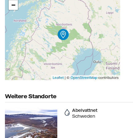
−
Leaflet
| ©
OpenStreetMap
contributors
Weitere Standorte
Abelvattnet
Schweden