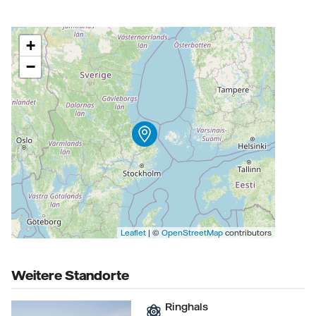
+
−
Leaflet
| ©
OpenStreetMap
contributors
Weitere Standorte
Ringhals