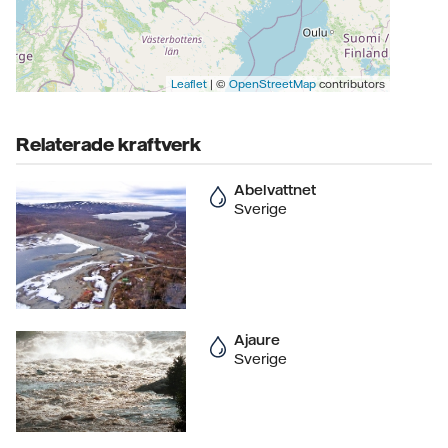
Leaflet
| ©
OpenStreetMap
contributors
Relaterade kraftverk
Abelvattnet
Sverige
Ajaure
Sverige