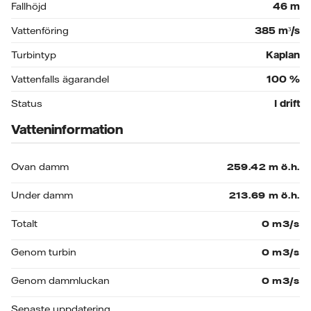
Fallhöjd
46
m
Vattenföring
385
m³/s
Turbintyp
Kaplan
Vattenfalls ägarandel
100
%
Status
I drift
Vatteninformation
Ovan damm
Under damm
Totalt
Genom turbin
Genom dammluckan
Senaste uppdatering