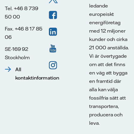
ledande
Tel. +46 8 739
europeiskt
50 00
energiföretag
Fax. +46 8 17 85
med 12 miljoner
06
kunder och cirka
21 000 anställda.
SE-169 92
Vi är övertygade
Stockholm
om att det finns
All
en väg att bygga
kontaktinformation
en framtid där
alla kan välja
fossilfria sätt att
transportera,
producera och
leva.