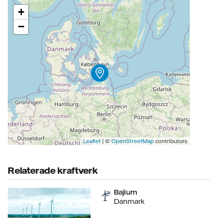
+
−
Leaflet
| ©
OpenStreetMap
contributors
Relaterade kraftverk
Bajlum
Danmark