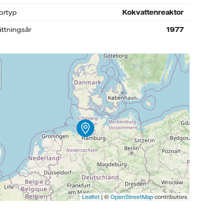
ortyp
Kokvattenreaktor
ättningsår
1977
Leaflet
| ©
OpenStreetMap
contributors