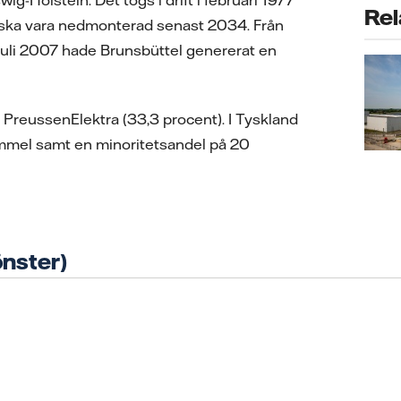
Rel
 ska vara nedmonterad senast 2034. Från
i juli 2007 hade Brunsbüttel genererat en
 PreussenElektra (33,3 procent). I Tyskland
rümmel samt en minoritetsandel på 20
önster)