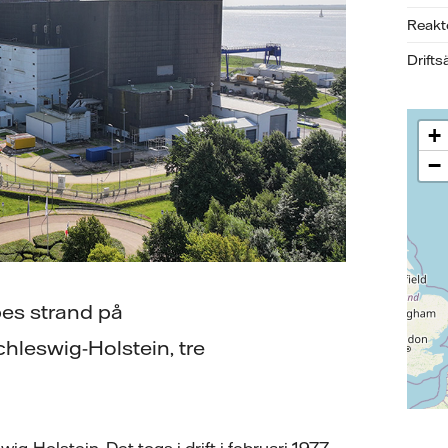
Reakt
Drifts
+
−
bes strand på
hleswig-Holstein, tre
ig-Holstein. Det togs i drift i februari 1977