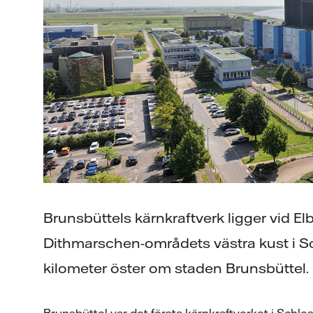
Brunsbüttels kärnkraftverk ligger vid El
Dithmarschen-områdets västra kust i Sc
kilometer öster om staden Brunsbüttel.
Brunsbüttel var det första kärnkraftverket i Schlesw