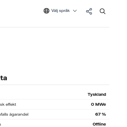
Välj språk
ta
Tyskland
isk effekt
0
MWe
falls ägarandel
67
%
s
Offline